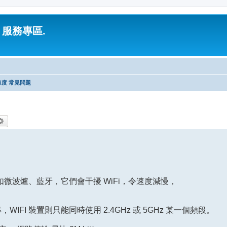
 服務專區.
度 常見問題
尋
進階搜尋
，例如微波爐、藍牙，它們會干擾 WiFi，令速度減慢，
率，WIFI 裝置則只能同時使用 2.4GHz 或 5GHz 某一個頻段。