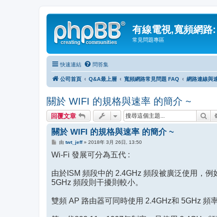
有線電視,寬頻網路:
常見問題專區
快速連結
問答集
公司首頁
Q&A最上層
寬頻網路常見問題 FAQ
網路連線與速
關於 WIFI 的規格與速率 的簡介 ~
搜
回覆文章
關於 WIFI 的規格與速率 的簡介 ~
文
由
twt_jeff
»
2018年 3月 26日, 13:50
章
Wi-Fi 發展可分為五代 :
由於ISM 頻段中的 2.4GHz 頻段被廣泛使用
5GHz 頻段則干擾則較小。
雙頻 AP 路由器可同時使用 2.4GHz和 5GHz 頻