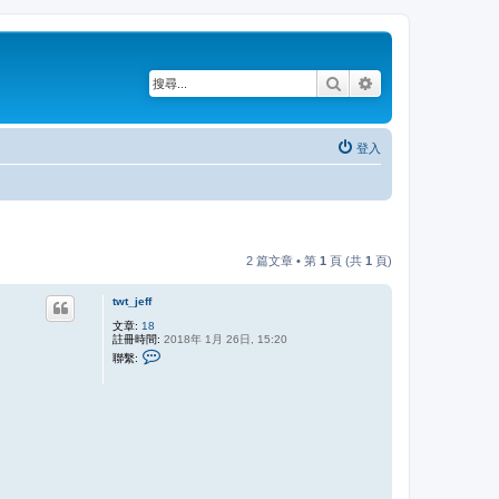
搜尋
進階搜尋
登入
2 篇文章 • 第
1
頁 (共
1
頁)
twt_jeff
文章:
18
註冊時間:
2018年 1月 26日, 15:20
聯
聯繫:
繫
t
w
t
_
j
e
f
f