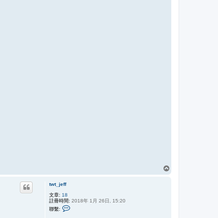
回
頂
twt_jeff
端
文章:
18
註冊時間:
2018年 1月 26日, 15:20
聯
聯繫:
繫
t