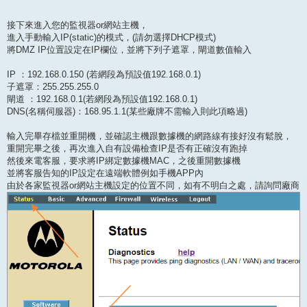
接下來進入您的監視器or網站主機，
進入手動輸入IP(static)的模式，(請勿選擇DHCP模式)
將DMZ IP位置設定在IP欄位，並將下列子遮罩，閘道數值輸入
IP ：192.168.0.150 (若網段為預設值192.168.0.1)
子遮罩：255.255.255.0
閘道 ：192.168.0.1(若網段為預設值192.168.0.1)
DNS(名稱伺服器)：168.95.1.1(某些廠牌不需輸入則此項略過)
輸入完畢存檔並重開機，並確認主機跟數據機的網路線有接好沒有鬆脫，
重開完畢之後，再次進入自有設備檢查IP是否有正確沒有跑掉
然後來電客服，要求將IP綁定數據機MAC，之後重開數據機
並將客服告知的IP設定在遠端軟體例如手機APP內
由於各家監視器or網站主機設定的位置不同，如有不明白之處，請詢問廠商