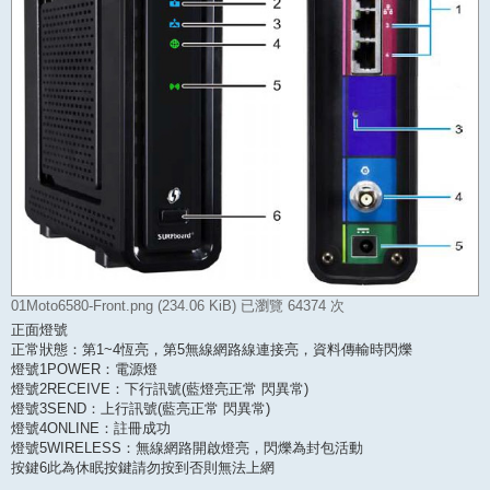
01Moto6580-Front.png (234.06 KiB) 已瀏覽 64374 次
正面燈號
正常狀態：第1~4恆亮，第5無線網路線連接亮，資料傳輸時閃爍
燈號1POWER：電源燈
燈號2RECEIVE：下行訊號(藍燈亮正常 閃異常)
燈號3SEND：上行訊號(藍亮正常 閃異常)
燈號4ONLINE：註冊成功
燈號5WIRELESS：無線網路開啟燈亮，閃爍為封包活動
按鍵6此為休眠按鍵請勿按到否則無法上網