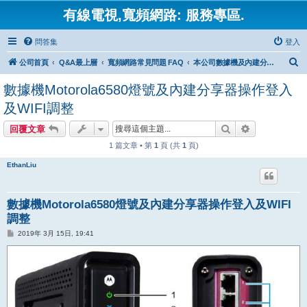
有線電視,寬頻網路: 服務專區.
問答集
登入
搜
公司首頁
Q&A最上層
寬頻網路常見問題 FAQ
本公司數據機及內建分享器常見問題
尋
數據機Motorola6580燈號及內建分享器操作登入
及WIFI調整
搜尋
進階搜尋
回覆文章
1 篇文章 • 第
1
頁 (共
1
頁)
EthanLiu
數據機Motorola6580燈號及內建分享器操作登入及WIFI
調整
文
2019年 3月 15日, 19:41
章