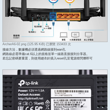
ArcherA6-02.png (125.95 KiB) 已瀏覽 153433 次
接線方法，數據機必須透過網路線接到wan孔
網路線必需準備cat.6以上的規格並單一線路直接接到分享器。
若忘記密碼要重置，則使用縫衣針插入reset孔至電源燈閃爍即可