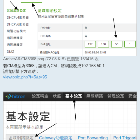
ArcherA6-CM3368.png (72.08 KiB) 已瀏覽 153416 次
若CM機型為3368，請連內CM，將網段改成192.168.50.1
詳情點擊下方連結：
viewtopic.php?f=5&t=95