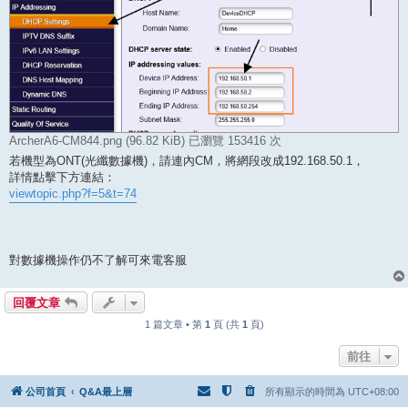
ArcherA6-CM844.png (96.82 KiB) 已瀏覽 153416 次
若機型為ONT(光纖數據機)，請連內CM，將網段改成192.168.50.1，
詳情點擊下方連結：
viewtopic.php?f=5&t=74
對數據機操作仍不了解可來電客服
回覆文章
1 篇文章 • 第
1
頁 (共
1
頁)
前往
公司首頁
Q&A最上層
所有顯示的時間為
UTC+08:00