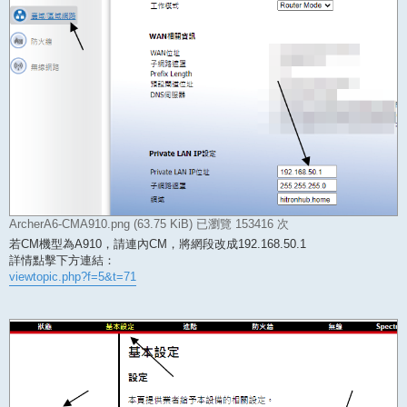
ArcherA6-CMA910.png (63.75 KiB) 已瀏覽 153416 次
若CM機型為A910，請連內CM，將網段改成192.168.50.1
詳情點擊下方連結：
viewtopic.php?f=5&t=71