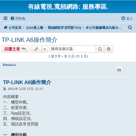
有線電視,寬頻網路: 服務專區.
問答集
登入
搜
公司首頁
Q&A最上層
寬頻網路常見問題 FAQ
本公司數據機及內建分享器常見問題
尋
TP-LINK A6操作簡介
搜尋
進階搜尋
回覆文章
1 篇文章 • 第
1
頁 (共
1
頁)
EthanLiu
TP-LINK A6操作簡介
文
2021年 12月 17日, 22:17
章
內容概要：
一、機型外觀。
二、前置作業。
三、App設定法。
四、傳統設定法。
五、測試及常見問題
一、機型外觀。