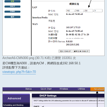
ArcherA6-CMN300.png (30.71 KiB) 已瀏覽 153351 次
若CM機型為N300，請連內CM，將網段改成192.168.50.1
詳情點擊下方連結：
viewtopic.php?f=5&t=70