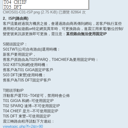
CMOS01-C01-ISP.png (2.75 KiB) 已瀏覽 82864 次
2、ISP(路由商)
客戶流量經過我方機房之後，會通過路由商再傳到網站，若客戶執行某些
應用程式如遊戲or特定網頁異常時，可更換路由，進震江用來電/數位控制/
變更號來訊源更換即可更換，需注意：
某些路由無法使用固定IP
S開頭固定IP：
S01TWT(公司自有路由)選用時機：
新客戶要用固定IP，
舊客戶原路由為T02SPARQ，T04CHIEF為要用固定IP時：
S02 KBTS(和網)使用時機：
舊客戶為T01 GIGA固定IP客戶
S03 DFT(東豐)使用時機：
舊客戶為T05 DFT固定IP客戶
T開頭浮動IP
浮動客戶選T01~T04皆可，禁用時會公佈
T01 GIGIA 和網--可使用固定IP
T02 SPARQ 速博--不可使用固定IP
T04 CHIEF 是方--不可使用固定IP
T05 DFT 東豐--可使用固定IP
震江轉路由程序請點下方連結：
viewtopic.php?f=2&t=90