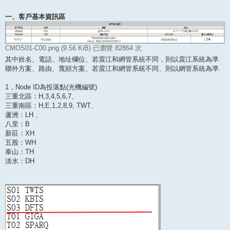
一、客戶基本資訊區
CMOS01-C00.png (9.56 KiB) 已瀏覽 82864 次
其中姓名、電話、地址欄位、若震江和網管系統不同，則以震江系統為準
聯外方案、路由、寬頻方案、若震江和網管系統不同、則以網管系統為準
1，Node ID為投落點(光機編號)
三重北區：H,3,4,5,6,7、
三重南區：H,E,1,2,8,9, TWT、
蘆洲：LH 、
八里：B
新莊：XH
五股：WH
泰山：TH
淡水：DH