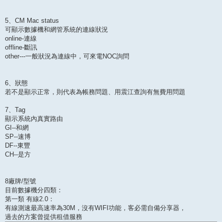
5、CM Mac status
可顯示數據機和網管系統的連線狀況
online-連線
offline-斷訊
other---一般狀況為連線中，可來電NOC詢問
6、狀態
若不是顯示正常，則代表為帳務問題、用震江查詢有無費用問題
7、Tag
顯示系統內真實路由
GI--和網
SP--速博
DF--東豐
CH--是方
8廠牌/型號
目前數據機分四類：
第一類 有線2.0：
有線測速最高速率為30M，沒有WIFI功能，客必需自備分享器，
過去的方案曾提供租借服務