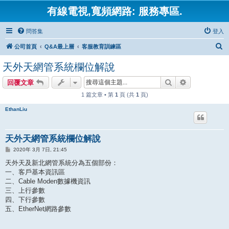
有線電視,寬頻網路: 服務專區.
問答集
登入
搜
公司首頁
Q&A最上層
客服教育訓練區
尋
天外天網管系統欄位解說
搜尋
進階搜尋
回覆文章
1 篇文章 • 第
1
頁 (共
1
頁)
EthanLiu
天外天網管系統欄位解說
文
2020年 3月 7日, 21:45
章
天外天及新北網管系統分為五個部份：
一、客戶基本資訊區
二、Cable Moden數據機資訊
三、上行參數
四、下行參數
五、EtherNet網路參數