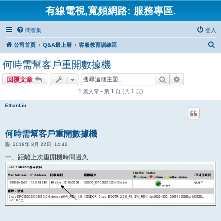
有線電視,寬頻網路: 服務專區.
問答集
登入
搜
公司首頁
Q&A最上層
客服教育訓練區
尋
何時需幫客戶重開數據機
搜尋
進階搜尋
回覆文章
1 篇文章 • 第
1
頁 (共
1
頁)
EthanLiu
何時需幫客戶重開數據機
文
2018年 3月 22日, 14:42
章
一、距離上次重開機時間過久