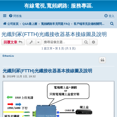
有線電視,寬頻網路: 服務專區.
問答集
登入
搜
公司首頁
Q&A最上層
寬頻網路常見問題 FAQ
客戶端常見設備相關問題及設定
尋
光纖到冢(FTTH)光纖接收器基本接線圖及說明
搜尋
進階搜尋
回覆文章
1 篇文章 • 第
1
頁 (共
1
頁)
EthanLiu
光纖到冢(FTTH)光纖接收器基本接線圖及說明
文
2019年 11月 1日, 19:32
章