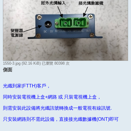
1550-3.jpg (92.16 KiB) 已瀏覽 80398 次
側面
光纖到家(FTTH)客戶，
同時安裝電視機上盒+網路 或 只裝電視機上盒，
則需安裝此設備將光纖訊號轉換成一般電視有線訊號.
只安裝網路則不需此設備，直接接光纖數據機(ONT)即可