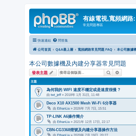
有線電視,寬頻網路:
常見問題專區
快速連結
問答集
公司首頁
Q&A最上層
寬頻網路常見問題 FAQ
本公司數據
本公司數據機及內建分享器常見問題
搜尋
進階搜尋
發表主題
主題
為何我的 WIFI 速度不穩定或是速度很慢 ?
由
twt_jeff
» 2018年 1月 31日, 11:48
Deco X10 AX1500 Mesh Wi-Fi 6分享器
由
EthanLiu
» 2026年 7月 7日, 15:51
TP-LINK A6操作簡介
由
EthanLiu
» 2021年 12月 17日, 22:17
CBN-CG3368燈號及內建分享器操作方法
由
EthanLiu
» 2020年 7月 19日, 20:27