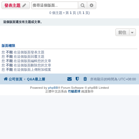
搜尋
進階搜尋
發表主題
0 個主題 • 第
1
頁 (共
1
頁)
這個版面還沒有主題或文章。
前往
版面權限
您
不能
在這個版面發表主題
您
不能
在這個版面回覆主題
您
不能
在這個版面編輯您的文章
您
不能
在這個版面刪除您的文章
您
不能
在這個版面上傳附加檔案
公司首頁
Q&A最上層
所有顯示的時間為
UTC+08:00
Powered by
phpBB
® Forum Software © phpBB Limited
正體中文語系由
竹貓星球
維護製作