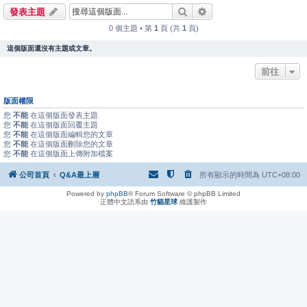
搜尋
進階搜尋
發表主題
0 個主題 • 第
1
頁 (共
1
頁)
這個版面還沒有主題或文章。
前往
版面權限
您
不能
在這個版面發表主題
您
不能
在這個版面回覆主題
您
不能
在這個版面編輯您的文章
您
不能
在這個版面刪除您的文章
您
不能
在這個版面上傳附加檔案
公司首頁
Q&A最上層
所有顯示的時間為
UTC+08:00
Powered by
phpBB
® Forum Software © phpBB Limited
正體中文語系由
竹貓星球
維護製作