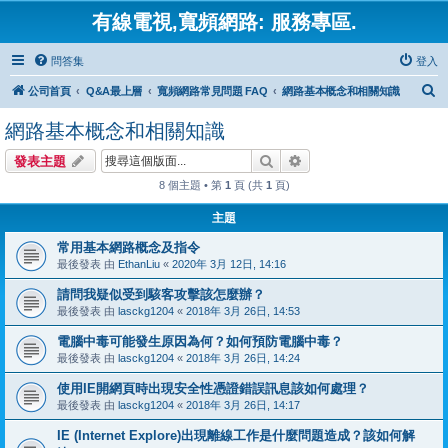
有線電視,寬頻網路: 服務專區.
問答集
登入
搜
公司首頁
Q&A最上層
寬頻網路常見問題 FAQ
網路基本概念和相關知識
尋
網路基本概念和相關知識
搜尋
進階搜尋
發表主題
8 個主題 • 第
1
頁 (共
1
頁)
主題
常用基本網路概念及指令
最後發表 由
EthanLiu
«
2020年 3月 12日, 14:16
請問我疑似受到駭客攻擊該怎麼辦？
最後發表 由
lasckg1204
«
2018年 3月 26日, 14:53
電腦中毒可能發生原因為何？如何預防電腦中毒？
最後發表 由
lasckg1204
«
2018年 3月 26日, 14:24
使用IE開網頁時出現安全性憑證錯誤訊息該如何處理？
最後發表 由
lasckg1204
«
2018年 3月 26日, 14:17
IE (Internet Explore)出現離線工作是什麼問題造成？該如何解