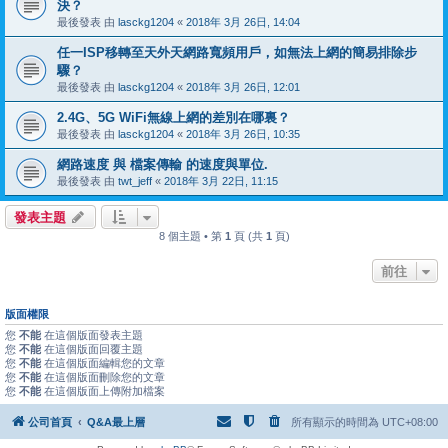
決？
最後發表 由
lasckg1204
«
2018年 3月 26日, 14:04
任一ISP移轉至天外天網路寬頻用戶，如無法上網的簡易排除步
驟？
最後發表 由
lasckg1204
«
2018年 3月 26日, 12:01
2.4G、5G WiFi無線上網的差別在哪裏？
最後發表 由
lasckg1204
«
2018年 3月 26日, 10:35
網路速度 與 檔案傳輸 的速度與單位.
最後發表 由
twt_jeff
«
2018年 3月 22日, 11:15
發表主題
8 個主題 • 第
1
頁 (共
1
頁)
前往
版面權限
您
不能
在這個版面發表主題
您
不能
在這個版面回覆主題
您
不能
在這個版面編輯您的文章
您
不能
在這個版面刪除您的文章
您
不能
在這個版面上傳附加檔案
公司首頁
Q&A最上層
所有顯示的時間為
UTC+08:00