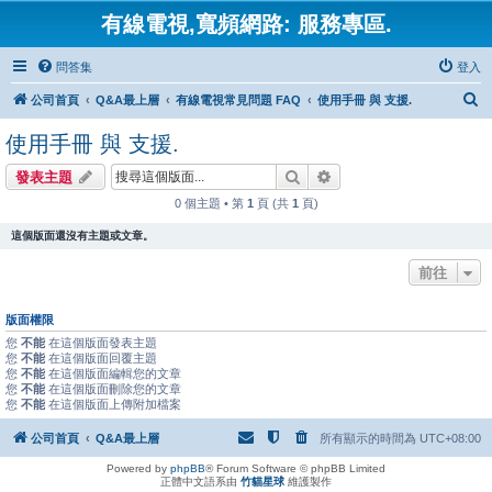
有線電視,寬頻網路: 服務專區.
問答集
登入
搜
公司首頁
Q&A最上層
有線電視常見問題 FAQ
使用手冊 與 支援.
尋
使用手冊 與 支援.
搜尋
進階搜尋
發表主題
0 個主題 • 第
1
頁 (共
1
頁)
這個版面還沒有主題或文章。
前往
版面權限
您
不能
在這個版面發表主題
您
不能
在這個版面回覆主題
您
不能
在這個版面編輯您的文章
您
不能
在這個版面刪除您的文章
您
不能
在這個版面上傳附加檔案
公司首頁
Q&A最上層
所有顯示的時間為
UTC+08:00
Powered by
phpBB
® Forum Software © phpBB Limited
正體中文語系由
竹貓星球
維護製作