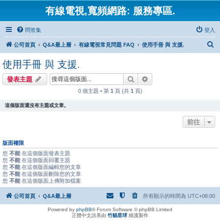
有線電視,寬頻網路: 服務專區.
問答集
登入
搜
公司首頁
Q&A最上層
有線電視常見問題 FAQ
使用手冊 與 支援.
尋
使用手冊 與 支援.
搜尋
進階搜尋
發表主題
0 個主題 • 第
1
頁 (共
1
頁)
這個版面還沒有主題或文章。
前往
版面權限
您
不能
在這個版面發表主題
您
不能
在這個版面回覆主題
您
不能
在這個版面編輯您的文章
您
不能
在這個版面刪除您的文章
您
不能
在這個版面上傳附加檔案
公司首頁
Q&A最上層
所有顯示的時間為
UTC+08:00
Powered by
phpBB
® Forum Software © phpBB Limited
正體中文語系由
竹貓星球
維護製作