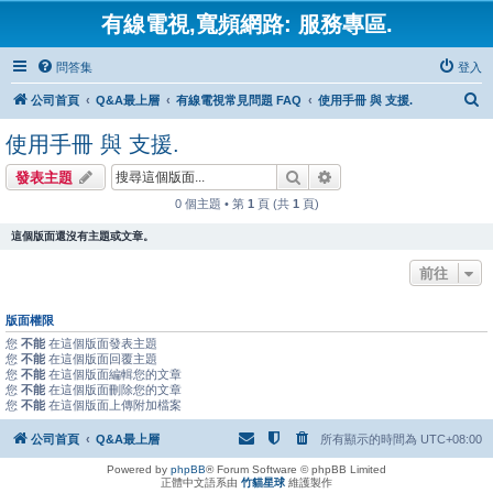
有線電視,寬頻網路: 服務專區.
問答集
登入
搜
公司首頁
Q&A最上層
有線電視常見問題 FAQ
使用手冊 與 支援.
尋
使用手冊 與 支援.
搜尋
進階搜尋
發表主題
0 個主題 • 第
1
頁 (共
1
頁)
這個版面還沒有主題或文章。
前往
版面權限
您
不能
在這個版面發表主題
您
不能
在這個版面回覆主題
您
不能
在這個版面編輯您的文章
您
不能
在這個版面刪除您的文章
您
不能
在這個版面上傳附加檔案
公司首頁
Q&A最上層
所有顯示的時間為
UTC+08:00
Powered by
phpBB
® Forum Software © phpBB Limited
正體中文語系由
竹貓星球
維護製作