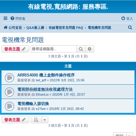
有線電視,寬頻網路: 服務專區.
問答集
登入
搜
公司首頁
Q&A最上層
有線電視常見問題 FAQ
電視機常見問題
尋
電視機常見問題
搜尋
進階搜尋
發表主題
3 個主題 • 第
1
頁 (共
1
頁)
主題
ARRIS4000 機上盒郵件操作程序
最後發表 由
twt_jeff
«
2022年 9月 19日, 15:06
電視部份頻道無法收視處理方法
最後發表 由
EthanLiu
«
2020年 1月 4日, 20:57
電視機輸入源切換
最後發表 由
e27twt
«
2018年 2月 26日, 08:42
發表主題
3 個主題 • 第
1
頁 (共
1
頁)