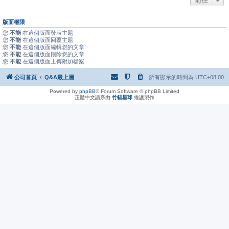
前往
版面權限
您
不能
在這個版面發表主題
您
不能
在這個版面回覆主題
您
不能
在這個版面編輯您的文章
您
不能
在這個版面刪除您的文章
您
不能
在這個版面上傳附加檔案
公司首頁
Q&A最上層
所有顯示的時間為
UTC+08:00
Powered by
phpBB
® Forum Software © phpBB Limited
正體中文語系由
竹貓星球
維護製作