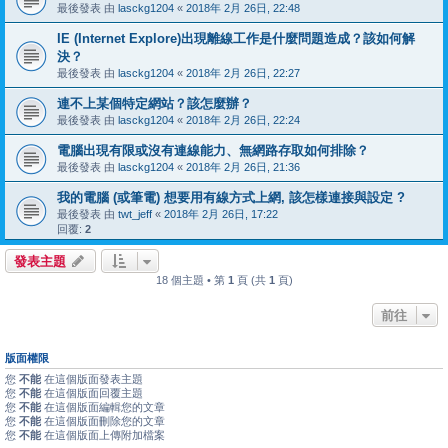
最後發表 由
lasckg1204
«
2018年 2月 26日, 22:48
IE (Internet Explore)出現離線工作是什麼問題造成？該如何解
決？
最後發表 由
lasckg1204
«
2018年 2月 26日, 22:27
連不上某個特定網站？該怎麼辦？
最後發表 由
lasckg1204
«
2018年 2月 26日, 22:24
電腦出現有限或沒有連線能力、無網路存取如何排除？
最後發表 由
lasckg1204
«
2018年 2月 26日, 21:36
我的電腦 (或筆電) 想要用有線方式上網, 該怎樣連接與設定 ?
最後發表 由
twt_jeff
«
2018年 2月 26日, 17:22
回覆:
2
發表主題
18 個主題 • 第
1
頁 (共
1
頁)
前往
版面權限
您
不能
在這個版面發表主題
您
不能
在這個版面回覆主題
您
不能
在這個版面編輯您的文章
您
不能
在這個版面刪除您的文章
您
不能
在這個版面上傳附加檔案