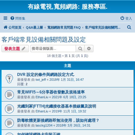
有線電視,寬頻網路: 服務專區.
問答集
登入
搜
公司首頁
Q&A最上層
寬頻網路常見問題 FAQ
客戶端常見設備相關問題及設定
尋
客戶端常見設備相關問題及設定
搜尋
進階搜尋
發表主題
18 個主題 • 第
1
頁 (共
1
頁)
主題
DVR 設定的條件與網路設定方式.
最後發表 由
twt_jeff
«
2018年 1月 31日, 16:47
回覆:
2
常見WIFI5～6分享器收發數及規格速率
最後發表 由
EthanLiu
«
2021年 6月 18日, 23:25
光纖到冢(FTTH)光纖接收器基本接線圖及說明
最後發表 由
EthanLiu
«
2019年 11月 1日, 19:32
防毒軟體更新後網路即無法使用，該如何處理？
最後發表 由
lasckg1204
«
2018年 3月 26日, 14:31
如何確認網路卡安裝正確