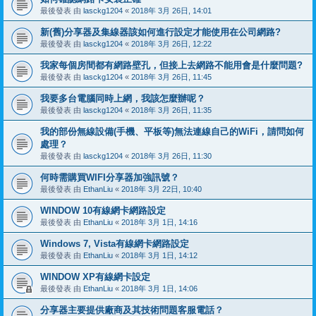
最後發表 由
lasckg1204
«
2018年 3月 26日, 14:01
新(舊)分享器及集線器該如何進行設定才能使用在公司網路?
最後發表 由
lasckg1204
«
2018年 3月 26日, 12:22
我家每個房間都有網路壁孔，但接上去網路不能用會是什麼問題?
最後發表 由
lasckg1204
«
2018年 3月 26日, 11:45
我要多台電腦同時上網，我該怎麼辦呢？
最後發表 由
lasckg1204
«
2018年 3月 26日, 11:35
我的部份無線設備(手機、平板等)無法連線自己的WiFi，請問如何
處理？
最後發表 由
lasckg1204
«
2018年 3月 26日, 11:30
何時需購買WIFI分享器加強訊號？
最後發表 由
EthanLiu
«
2018年 3月 22日, 10:40
WINDOW 10有線網卡網路設定
最後發表 由
EthanLiu
«
2018年 3月 1日, 14:16
Windows 7, Vista有線網卡網路設定
最後發表 由
EthanLiu
«
2018年 3月 1日, 14:12
WINDOW XP有線網卡設定
最後發表 由
EthanLiu
«
2018年 3月 1日, 14:06
分享器主要提供廠商及其技術問題客服電話？