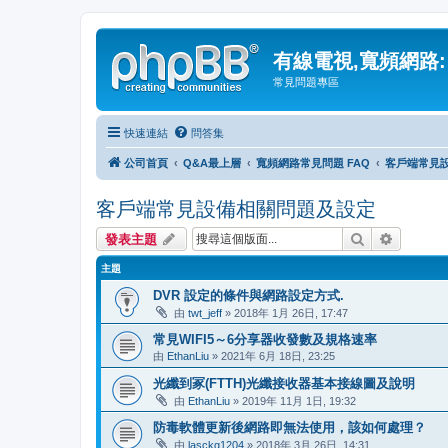
有線電視,寬頻網路:
常見問題專區
快速連結
問答集
公司首頁
Q&A最上層
寬頻網路常見問題 FAQ
客戶端常見
客戶端常見設備相關問題及設定
搜尋
進階搜尋
發表主題
主題
DVR 設定的條件與網路設定方式.
由
twt_jeff
» 2018年 1月 26日, 17:47
常見WIFI5～6分享器收發數及規格速率
由
EthanLiu
» 2021年 6月 18日, 23:25
光纖到冢(FTTH)光纖接收器基本接線圖及說明
由
EthanLiu
» 2019年 11月 1日, 19:32
防毒軟體更新後網路即無法使用，該如何處理？
由
lasckg1204
» 2018年 3月 26日, 14:31