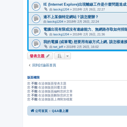
IE (Internet Explore)出現離線工作是什麼問
由
lasckg1204
» 2018年 2月 26日, 22:27
連不上某個特定網站？該怎麼辦？
由
lasckg1204
» 2018年 2月 26日, 22:24
電腦出現有限或沒有連線能力、無網路存取如何排
由
lasckg1204
» 2018年 2月 26日, 21:36
我的電腦 (或筆電) 想要用有線方式上網, 該怎樣連接
由
twt_jeff
» 2018年 2月 26日, 16:02
發表主題
回到討論區首頁
版面權限
您
不能
在這個版面發表主題
您
不能
在這個版面回覆主題
您
不能
在這個版面編輯您的文章
您
不能
在這個版面刪除您的文章
您
不能
在這個版面上傳附加檔案
公司首頁
Q&A最上層