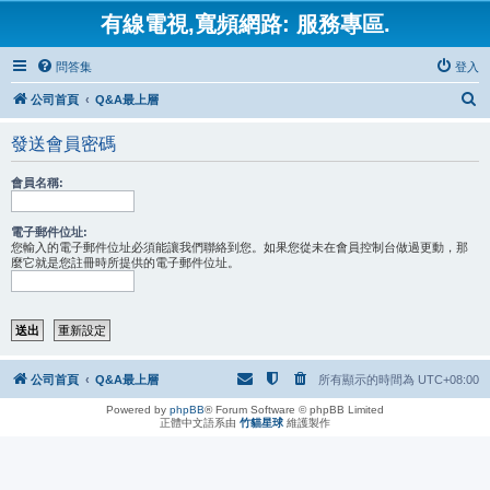
有線電視,寬頻網路: 服務專區.
問答集
登入
搜
公司首頁
Q&A最上層
尋
發送會員密碼
會員名稱:
電子郵件位址:
您輸入的電子郵件位址必須能讓我們聯絡到您。如果您從未在會員控制台做過更動，那
麼它就是您註冊時所提供的電子郵件位址。
公司首頁
Q&A最上層
所有顯示的時間為
UTC+08:00
Powered by
phpBB
® Forum Software © phpBB Limited
正體中文語系由
竹貓星球
維護製作