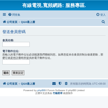
有線電視,寬頻網路: 服務專區.
問答集
登入
搜
公司首頁
Q&A最上層
尋
發送會員密碼
會員名稱:
電子郵件位址:
您輸入的電子郵件位址必須能讓我們聯絡到您。如果您從未在會員控制台做過更動，那
麼它就是您註冊時所提供的電子郵件位址。
公司首頁
Q&A最上層
所有顯示的時間為
UTC+08:00
Powered by
phpBB
® Forum Software © phpBB Limited
正體中文語系由
竹貓星球
維護製作