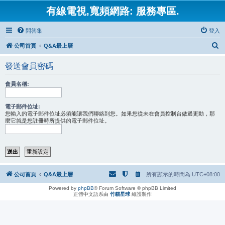
有線電視,寬頻網路: 服務專區.
問答集
登入
搜
公司首頁
Q&A最上層
尋
發送會員密碼
會員名稱:
電子郵件位址:
您輸入的電子郵件位址必須能讓我們聯絡到您。如果您從未在會員控制台做過更動，那
麼它就是您註冊時所提供的電子郵件位址。
公司首頁
Q&A最上層
所有顯示的時間為
UTC+08:00
Powered by
phpBB
® Forum Software © phpBB Limited
正體中文語系由
竹貓星球
維護製作