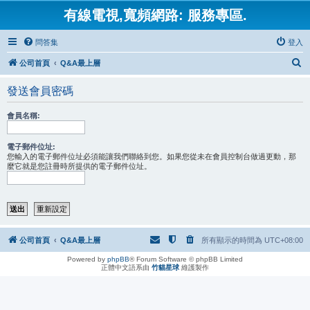
有線電視,寬頻網路: 服務專區.
問答集
登入
搜
公司首頁
Q&A最上層
尋
發送會員密碼
會員名稱:
電子郵件位址:
您輸入的電子郵件位址必須能讓我們聯絡到您。如果您從未在會員控制台做過更動，那
麼它就是您註冊時所提供的電子郵件位址。
公司首頁
Q&A最上層
所有顯示的時間為
UTC+08:00
Powered by
phpBB
® Forum Software © phpBB Limited
正體中文語系由
竹貓星球
維護製作