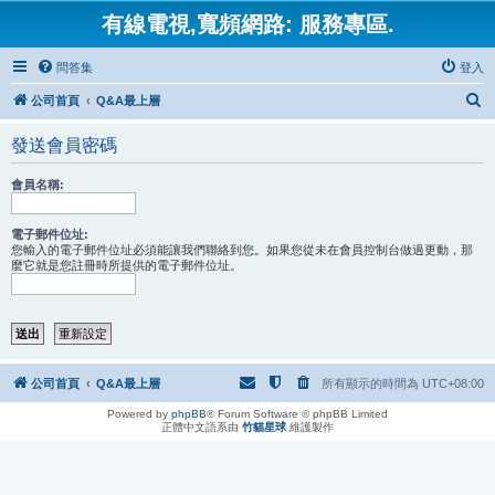
有線電視,寬頻網路: 服務專區.
問答集
登入
搜
公司首頁
Q&A最上層
尋
發送會員密碼
會員名稱:
電子郵件位址:
您輸入的電子郵件位址必須能讓我們聯絡到您。如果您從未在會員控制台做過更動，那
麼它就是您註冊時所提供的電子郵件位址。
公司首頁
Q&A最上層
所有顯示的時間為
UTC+08:00
Powered by
phpBB
® Forum Software © phpBB Limited
正體中文語系由
竹貓星球
維護製作