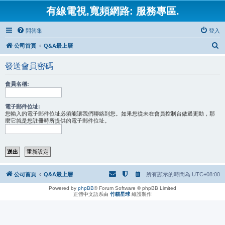
有線電視,寬頻網路: 服務專區.
問答集
登入
搜
公司首頁
Q&A最上層
尋
發送會員密碼
會員名稱:
電子郵件位址:
您輸入的電子郵件位址必須能讓我們聯絡到您。如果您從未在會員控制台做過更動，那
麼它就是您註冊時所提供的電子郵件位址。
公司首頁
Q&A最上層
所有顯示的時間為
UTC+08:00
Powered by
phpBB
® Forum Software © phpBB Limited
正體中文語系由
竹貓星球
維護製作