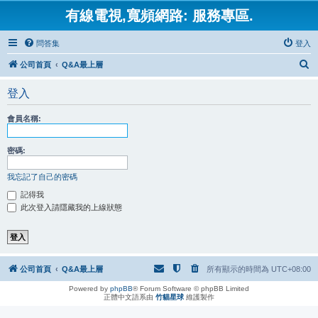
有線電視,寬頻網路: 服務專區.
問答集
登入
搜
公司首頁
Q&A最上層
尋
登入
會員名稱:
密碼:
我忘記了自己的密碼
記得我
此次登入請隱藏我的上線狀態
公司首頁
Q&A最上層
所有顯示的時間為
UTC+08:00
Powered by
phpBB
® Forum Software © phpBB Limited
正體中文語系由
竹貓星球
維護製作