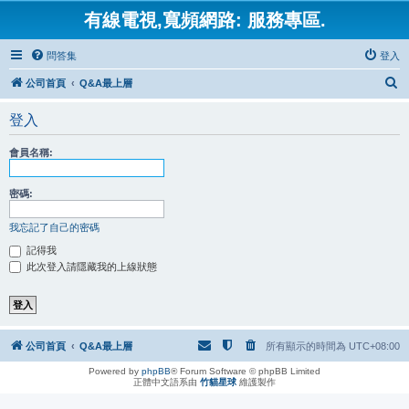
有線電視,寬頻網路: 服務專區.
問答集
登入
搜
公司首頁
Q&A最上層
尋
登入
會員名稱:
密碼:
我忘記了自己的密碼
記得我
此次登入請隱藏我的上線狀態
公司首頁
Q&A最上層
所有顯示的時間為
UTC+08:00
Powered by
phpBB
® Forum Software © phpBB Limited
正體中文語系由
竹貓星球
維護製作