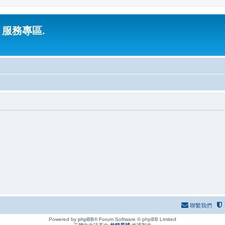
 服務專區.
聯繫我們
Powered by
phpBB
® Forum Software © phpBB Limited