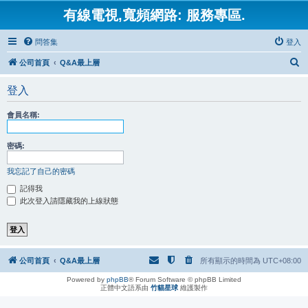
有線電視,寬頻網路: 服務專區.
問答集
登入
搜
公司首頁
Q&A最上層
尋
登入
會員名稱:
密碼:
我忘記了自己的密碼
記得我
此次登入請隱藏我的上線狀態
公司首頁
Q&A最上層
所有顯示的時間為
UTC+08:00
Powered by
phpBB
® Forum Software © phpBB Limited
正體中文語系由
竹貓星球
維護製作