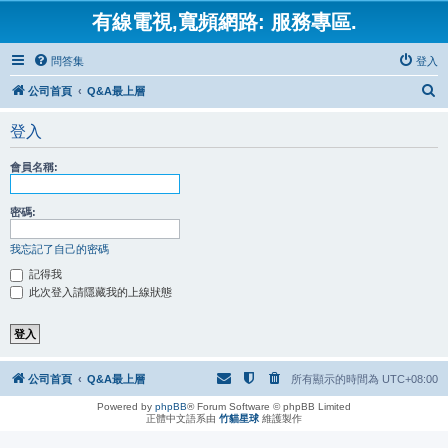
有線電視,寬頻網路: 服務專區.
問答集
登入
搜
公司首頁
Q&A最上層
尋
登入
會員名稱:
密碼:
我忘記了自己的密碼
記得我
此次登入請隱藏我的上線狀態
公司首頁
Q&A最上層
所有顯示的時間為
UTC+08:00
Powered by
phpBB
® Forum Software © phpBB Limited
正體中文語系由
竹貓星球
維護製作