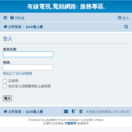
有線電視,寬頻網路: 服務專區.
問答集
登入
搜
公司首頁
Q&A最上層
尋
登入
會員名稱:
密碼:
我忘記了自己的密碼
記得我
此次登入請隱藏我的上線狀態
公司首頁
Q&A最上層
所有顯示的時間為
UTC+08:00
Powered by
phpBB
® Forum Software © phpBB Limited
正體中文語系由
竹貓星球
維護製作