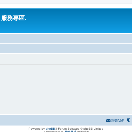
 服務專區.
聯繫我們
Powered by
phpBB
® Forum Software © phpBB Limited