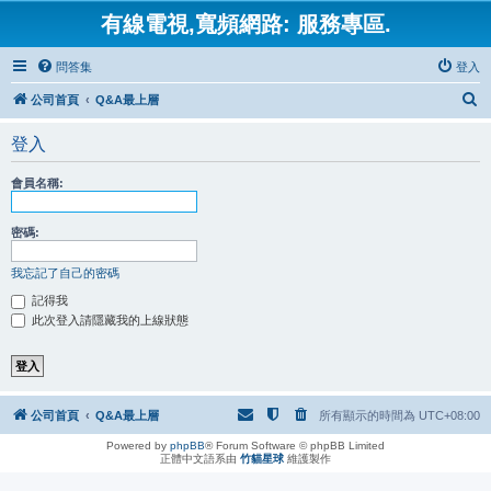
有線電視,寬頻網路: 服務專區.
問答集
登入
搜
公司首頁
Q&A最上層
尋
登入
會員名稱:
密碼:
我忘記了自己的密碼
記得我
此次登入請隱藏我的上線狀態
公司首頁
Q&A最上層
所有顯示的時間為
UTC+08:00
Powered by
phpBB
® Forum Software © phpBB Limited
正體中文語系由
竹貓星球
維護製作