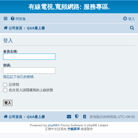
有線電視,寬頻網路: 服務專區.
問答集
登入
搜
公司首頁
Q&A最上層
尋
登入
會員名稱:
密碼:
我忘記了自己的密碼
記得我
此次登入請隱藏我的上線狀態
公司首頁
Q&A最上層
所有顯示的時間為
UTC+08:00
Powered by
phpBB
® Forum Software © phpBB Limited
正體中文語系由
竹貓星球
維護製作