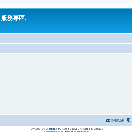
 服務專區.
聯繫我們
Powered by
phpBB
® Forum Software © phpBB Limited