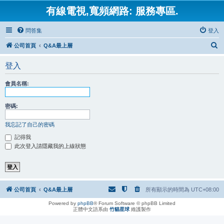
有線電視,寬頻網路: 服務專區.
問答集
登入
搜
公司首頁
Q&A最上層
尋
登入
會員名稱:
密碼:
我忘記了自己的密碼
記得我
此次登入請隱藏我的上線狀態
公司首頁
Q&A最上層
所有顯示的時間為
UTC+08:00
Powered by
phpBB
® Forum Software © phpBB Limited
正體中文語系由
竹貓星球
維護製作