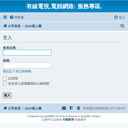
有線電視,寬頻網路: 服務專區.
問答集
登入
搜
公司首頁
Q&A最上層
尋
登入
會員名稱:
密碼:
我忘記了自己的密碼
記得我
此次登入請隱藏我的上線狀態
公司首頁
Q&A最上層
所有顯示的時間為
UTC+08:00
Powered by
phpBB
® Forum Software © phpBB Limited
正體中文語系由
竹貓星球
維護製作