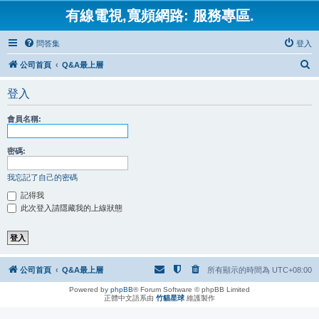
有線電視,寬頻網路: 服務專區.
問答集
登入
搜
公司首頁
Q&A最上層
尋
登入
會員名稱:
密碼:
我忘記了自己的密碼
記得我
此次登入請隱藏我的上線狀態
公司首頁
Q&A最上層
所有顯示的時間為
UTC+08:00
Powered by
phpBB
® Forum Software © phpBB Limited
正體中文語系由
竹貓星球
維護製作