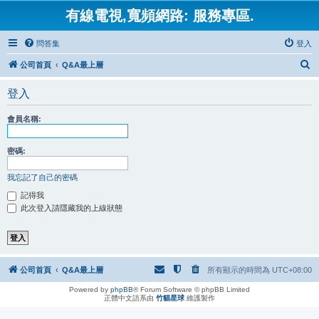
有線電視,寬頻網路: 服務專區.
問答集
登入
搜
公司首頁
Q&A最上層
尋
登入
會員名稱:
密碼:
我忘記了自己的密碼
記得我
此次登入請隱藏我的上線狀態
公司首頁
Q&A最上層
所有顯示的時間為
UTC+08:00
Powered by
phpBB
® Forum Software © phpBB Limited
正體中文語系由
竹貓星球
維護製作