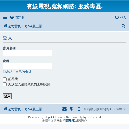
有線電視,寬頻網路: 服務專區.
問答集
登入
搜
公司首頁
Q&A最上層
尋
登入
會員名稱:
密碼:
我忘記了自己的密碼
記得我
此次登入請隱藏我的上線狀態
公司首頁
Q&A最上層
所有顯示的時間為
UTC+08:00
Powered by
phpBB
® Forum Software © phpBB Limited
正體中文語系由
竹貓星球
維護製作