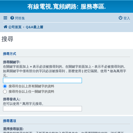
有線電視,寬頻網路: 服務專區.
問答集
登入
公司首頁
Q&A最上層
搜尋
搜尋方式
搜尋關鍵字:
在關鍵字前面加上
+
表示必須被搜尋到的。在關鍵字前面加上
-
表示不必被搜尋到的。
如果關鍵字中僅有部分的字詞必須被搜尋到，那麼使用
|
把它隔開。使用
*
做為萬用字
元。
搜尋符合以上所有關鍵字的資料
搜尋符合以上任一關鍵字的資料
搜尋發表人:
您可以使用 * 萬用字元搜尋。
搜尋選項
選擇搜尋版面: