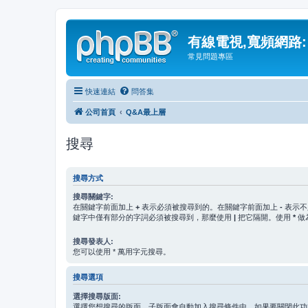
有線電視,寬頻網路:
常見問題專區
快速連結
問答集
公司首頁
Q&A最上層
搜尋
搜尋方式
搜尋關鍵字:
在關鍵字前面加上
+
表示必須被搜尋到的。在關鍵字前面加上
-
表示不
鍵字中僅有部分的字詞必須被搜尋到，那麼使用
|
把它隔開。使用
*
做
搜尋發表人:
您可以使用 * 萬用字元搜尋。
搜尋選項
選擇搜尋版面:
選擇您想搜尋的版面。子版面會自動加入搜尋條件中，如果要關閉此功