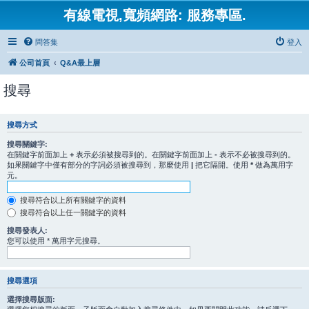
有線電視,寬頻網路: 服務專區.
問答集
登入
公司首頁
Q&A最上層
搜尋
搜尋方式
搜尋關鍵字:
在關鍵字前面加上
+
表示必須被搜尋到的。在關鍵字前面加上
-
表示不必被搜尋到的。
如果關鍵字中僅有部分的字詞必須被搜尋到，那麼使用
|
把它隔開。使用
*
做為萬用字
元。
搜尋符合以上所有關鍵字的資料
搜尋符合以上任一關鍵字的資料
搜尋發表人:
您可以使用 * 萬用字元搜尋。
搜尋選項
選擇搜尋版面: