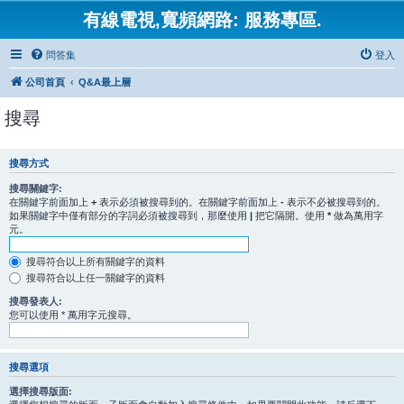
有線電視,寬頻網路: 服務專區.
問答集
登入
公司首頁
Q&A最上層
搜尋
搜尋方式
搜尋關鍵字:
在關鍵字前面加上
+
表示必須被搜尋到的。在關鍵字前面加上
-
表示不必被搜尋到的。
如果關鍵字中僅有部分的字詞必須被搜尋到，那麼使用
|
把它隔開。使用
*
做為萬用字
元。
搜尋符合以上所有關鍵字的資料
搜尋符合以上任一關鍵字的資料
搜尋發表人:
您可以使用 * 萬用字元搜尋。
搜尋選項
選擇搜尋版面: