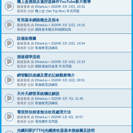
機上盒搜頻及遙控器操作YouTube影片教學
最後發表 由
EthanLiu
«
2020年 3月 13日, 20:32
發表於 位於
機上盒 (Set Top Box) 常見問題
常用基本網路概念及指令
最後發表 由
EthanLiu
«
2020年 3月 12日, 14:16
發表於 位於
網路基本概念和相關知識
設備架構圖
最後發表 由
EthanLiu
«
2020年 3月 10日, 14:54
發表於 位於
客服教育訓練區
測速標準流程
最後發表 由
EthanLiu
«
2020年 3月 10日, 12:23
發表於 位於
網路連線與速度 常見問題
網管斷訊後續及歷史記錄觀察簡介
最後發表 由
EthanLiu
«
2020年 3月 10日, 09:51
發表於 位於
客服教育訓練區
天外天網管系統欄位解說
最後發表 由
EthanLiu
«
2020年 3月 7日, 21:45
發表於 位於
客服教育訓練區
電視部份頻道無法收視處理方法
最後發表 由
EthanLiu
«
2020年 1月 4日, 20:57
發表於 位於
電視機常見問題
光纖到冢(FTTH)光纖接收器基本接線圖及說明