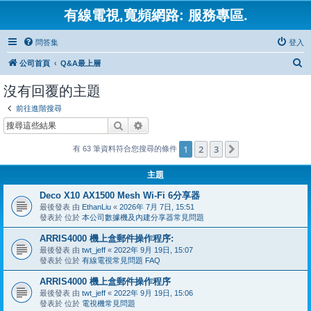
有線電視,寬頻網路: 服務專區.
問答集
登入
搜
公司首頁
Q&A最上層
尋
沒有回覆的主題
前往進階搜尋
搜尋
進階搜尋
1
2
3
下一頁
有 63 筆資料符合您搜尋的條件
主題
Deco X10 AX1500 Mesh Wi-Fi 6分享器
最後發表 由
EthanLiu
«
2026年 7月 7日, 15:51
發表於 位於
本公司數據機及內建分享器常見問題
ARRIS4000 機上盒郵件操作程序:
最後發表 由
twt_jeff
«
2022年 9月 19日, 15:07
發表於 位於
有線電視常見問題 FAQ
ARRIS4000 機上盒郵件操作程序
最後發表 由
twt_jeff
«
2022年 9月 19日, 15:06
發表於 位於
電視機常見問題