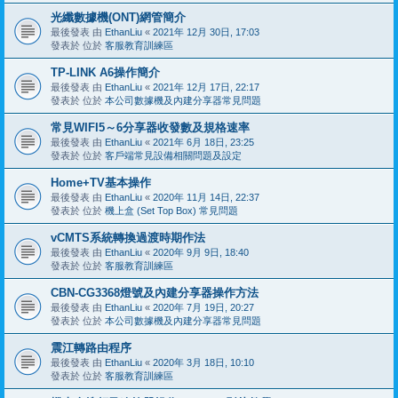
光纖數據機(ONT)網管簡介
最後發表 由
EthanLiu
«
2021年 12月 30日, 17:03
發表於 位於
客服教育訓練區
TP-LINK A6操作簡介
最後發表 由
EthanLiu
«
2021年 12月 17日, 22:17
發表於 位於
本公司數據機及內建分享器常見問題
常見WIFI5～6分享器收發數及規格速率
最後發表 由
EthanLiu
«
2021年 6月 18日, 23:25
發表於 位於
客戶端常見設備相關問題及設定
Home+TV基本操作
最後發表 由
EthanLiu
«
2020年 11月 14日, 22:37
發表於 位於
機上盒 (Set Top Box) 常見問題
vCMTS系統轉換過渡時期作法
最後發表 由
EthanLiu
«
2020年 9月 9日, 18:40
發表於 位於
客服教育訓練區
CBN-CG3368燈號及內建分享器操作方法
最後發表 由
EthanLiu
«
2020年 7月 19日, 20:27
發表於 位於
本公司數據機及內建分享器常見問題
震江轉路由程序
最後發表 由
EthanLiu
«
2020年 3月 18日, 10:10
發表於 位於
客服教育訓練區