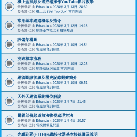
機上盒搜頻及遙控器操作YouTube影片教學
最後發表 由
EthanLiu
«
2020年 3月 13日, 20:32
發表於 位於
機上盒 (Set Top Box) 常見問題
常用基本網路概念及指令
最後發表 由
EthanLiu
«
2020年 3月 12日, 14:16
發表於 位於
網路基本概念和相關知識
設備架構圖
最後發表 由
EthanLiu
«
2020年 3月 10日, 14:54
發表於 位於
客服教育訓練區
測速標準流程
最後發表 由
EthanLiu
«
2020年 3月 10日, 12:23
發表於 位於
網路連線與速度 常見問題
網管斷訊後續及歷史記錄觀察簡介
最後發表 由
EthanLiu
«
2020年 3月 10日, 09:51
發表於 位於
客服教育訓練區
天外天網管系統欄位解說
最後發表 由
EthanLiu
«
2020年 3月 7日, 21:45
發表於 位於
客服教育訓練區
電視部份頻道無法收視處理方法
最後發表 由
EthanLiu
«
2020年 1月 4日, 20:57
發表於 位於
電視機常見問題
光纖到冢(FTTH)光纖接收器基本接線圖及說明