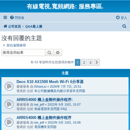
有線電視,寬頻網路: 服務專區.
問答集
登入
搜
公司首頁
Q&A最上層
尋
沒有回覆的主題
前往進階搜尋
搜尋
進階搜尋
1
2
3
下一頁
有 63 筆資料符合您搜尋的條件
主題
Deco X10 AX1500 Mesh Wi-Fi 6分享器
最後發表 由
EthanLiu
«
2026年 7月 7日, 15:51
發表於 位於
本公司數據機及內建分享器常見問題
ARRIS4000 機上盒郵件操作程序:
最後發表 由
twt_jeff
«
2022年 9月 19日, 15:07
發表於 位於
有線電視常見問題 FAQ
ARRIS4000 機上盒郵件操作程序
最後發表 由
twt_jeff
«
2022年 9月 19日, 15:06
發表於 位於
電視機常見問題