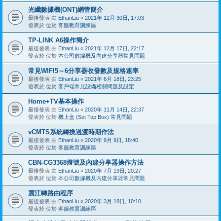
光纖數據機(ONT)網管簡介
最後發表 由
EthanLiu
«
2021年 12月 30日, 17:03
發表於 位於
客服教育訓練區
TP-LINK A6操作簡介
最後發表 由
EthanLiu
«
2021年 12月 17日, 22:17
發表於 位於
本公司數據機及內建分享器常見問題
常見WIFI5～6分享器收發數及規格速率
最後發表 由
EthanLiu
«
2021年 6月 18日, 23:25
發表於 位於
客戶端常見設備相關問題及設定
Home+TV基本操作
最後發表 由
EthanLiu
«
2020年 11月 14日, 22:37
發表於 位於
機上盒 (Set Top Box) 常見問題
vCMTS系統轉換過渡時期作法
最後發表 由
EthanLiu
«
2020年 9月 9日, 18:40
發表於 位於
客服教育訓練區
CBN-CG3368燈號及內建分享器操作方法
最後發表 由
EthanLiu
«
2020年 7月 19日, 20:27
發表於 位於
本公司數據機及內建分享器常見問題
震江轉路由程序
最後發表 由
EthanLiu
«
2020年 3月 18日, 10:10
發表於 位於
客服教育訓練區