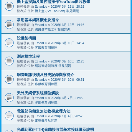
機上盒搜頻及遙控器操作YouTube影片教學
最後發表 由
EthanLiu
«
2020年 3月 13日, 20:32
發表於 位於
機上盒 (Set Top Box) 常見問題
常用基本網路概念及指令
最後發表 由
EthanLiu
«
2020年 3月 12日, 14:16
發表於 位於
網路基本概念和相關知識
設備架構圖
最後發表 由
EthanLiu
«
2020年 3月 10日, 14:54
發表於 位於
客服教育訓練區
測速標準流程
最後發表 由
EthanLiu
«
2020年 3月 10日, 12:23
發表於 位於
網路連線與速度 常見問題
網管斷訊後續及歷史記錄觀察簡介
最後發表 由
EthanLiu
«
2020年 3月 10日, 09:51
發表於 位於
客服教育訓練區
天外天網管系統欄位解說
最後發表 由
EthanLiu
«
2020年 3月 7日, 21:45
發表於 位於
客服教育訓練區
電視部份頻道無法收視處理方法
最後發表 由
EthanLiu
«
2020年 1月 4日, 20:57
發表於 位於
電視機常見問題
光纖到冢(FTTH)光纖接收器基本接線圖及說明