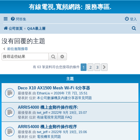
有線電視,寬頻網路: 服務專區.
問答集
登入
搜
公司首頁
Q&A最上層
尋
沒有回覆的主題
前往進階搜尋
搜尋
進階搜尋
1
2
3
下一頁
有 63 筆資料符合您搜尋的條件
主題
Deco X10 AX1500 Mesh Wi-Fi 6分享器
最後發表 由
EthanLiu
«
2026年 7月 7日, 15:51
發表於 位於
本公司數據機及內建分享器常見問題
ARRIS4000 機上盒郵件操作程序:
最後發表 由
twt_jeff
«
2022年 9月 19日, 15:07
發表於 位於
有線電視常見問題 FAQ
ARRIS4000 機上盒郵件操作程序
最後發表 由
twt_jeff
«
2022年 9月 19日, 15:06
發表於 位於
電視機常見問題