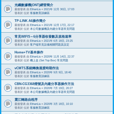
光纖數據機(ONT)網管簡介
最後發表 由
EthanLiu
«
2021年 12月 30日, 17:03
發表於 位於
客服教育訓練區
TP-LINK A6操作簡介
最後發表 由
EthanLiu
«
2021年 12月 17日, 22:17
發表於 位於
本公司數據機及內建分享器常見問題
常見WIFI5～6分享器收發數及規格速率
最後發表 由
EthanLiu
«
2021年 6月 18日, 23:25
發表於 位於
客戶端常見設備相關問題及設定
Home+TV基本操作
最後發表 由
EthanLiu
«
2020年 11月 14日, 22:37
發表於 位於
機上盒 (Set Top Box) 常見問題
vCMTS系統轉換過渡時期作法
最後發表 由
EthanLiu
«
2020年 9月 9日, 18:40
發表於 位於
客服教育訓練區
CBN-CG3368燈號及內建分享器操作方法
最後發表 由
EthanLiu
«
2020年 7月 19日, 20:27
發表於 位於
本公司數據機及內建分享器常見問題
震江轉路由程序
最後發表 由
EthanLiu
«
2020年 3月 18日, 10:10
發表於 位於
客服教育訓練區