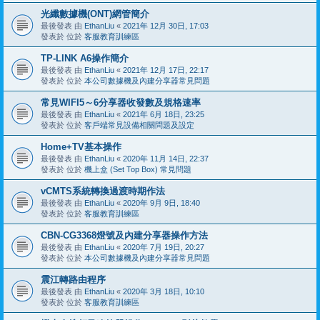
光纖數據機(ONT)網管簡介
最後發表 由
EthanLiu
«
2021年 12月 30日, 17:03
發表於 位於
客服教育訓練區
TP-LINK A6操作簡介
最後發表 由
EthanLiu
«
2021年 12月 17日, 22:17
發表於 位於
本公司數據機及內建分享器常見問題
常見WIFI5～6分享器收發數及規格速率
最後發表 由
EthanLiu
«
2021年 6月 18日, 23:25
發表於 位於
客戶端常見設備相關問題及設定
Home+TV基本操作
最後發表 由
EthanLiu
«
2020年 11月 14日, 22:37
發表於 位於
機上盒 (Set Top Box) 常見問題
vCMTS系統轉換過渡時期作法
最後發表 由
EthanLiu
«
2020年 9月 9日, 18:40
發表於 位於
客服教育訓練區
CBN-CG3368燈號及內建分享器操作方法
最後發表 由
EthanLiu
«
2020年 7月 19日, 20:27
發表於 位於
本公司數據機及內建分享器常見問題
震江轉路由程序
最後發表 由
EthanLiu
«
2020年 3月 18日, 10:10
發表於 位於
客服教育訓練區