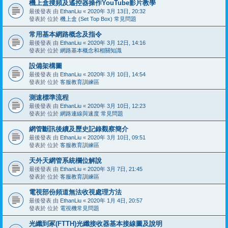
機上盒搜頻及遙控器操作YouTube影片教學
最後發表 由
EthanLiu
«
2020年 3月 13日, 20:32
發表於 位於
機上盒 (Set Top Box) 常見問題
常用基本網路概念及指令
最後發表 由
EthanLiu
«
2020年 3月 12日, 14:16
發表於 位於
網路基本概念和相關知識
設備架構圖
最後發表 由
EthanLiu
«
2020年 3月 10日, 14:54
發表於 位於
客服教育訓練區
測速標準流程
最後發表 由
EthanLiu
«
2020年 3月 10日, 12:23
發表於 位於
網路連線與速度 常見問題
網管斷訊後續及歷史記錄觀察簡介
最後發表 由
EthanLiu
«
2020年 3月 10日, 09:51
發表於 位於
客服教育訓練區
天外天網管系統欄位解說
最後發表 由
EthanLiu
«
2020年 3月 7日, 21:45
發表於 位於
客服教育訓練區
電視部份頻道無法收視處理方法
最後發表 由
EthanLiu
«
2020年 1月 4日, 20:57
發表於 位於
電視機常見問題
光纖到冢(FTTH)光纖接收器基本接線圖及說明