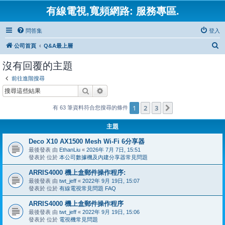
有線電視,寬頻網路: 服務專區.
問答集
登入
搜
公司首頁
Q&A最上層
尋
沒有回覆的主題
前往進階搜尋
搜尋
進階搜尋
1
2
3
下一頁
有 63 筆資料符合您搜尋的條件
主題
Deco X10 AX1500 Mesh Wi-Fi 6分享器
最後發表 由
EthanLiu
«
2026年 7月 7日, 15:51
發表於 位於
本公司數據機及內建分享器常見問題
ARRIS4000 機上盒郵件操作程序:
最後發表 由
twt_jeff
«
2022年 9月 19日, 15:07
發表於 位於
有線電視常見問題 FAQ
ARRIS4000 機上盒郵件操作程序
最後發表 由
twt_jeff
«
2022年 9月 19日, 15:06
發表於 位於
電視機常見問題