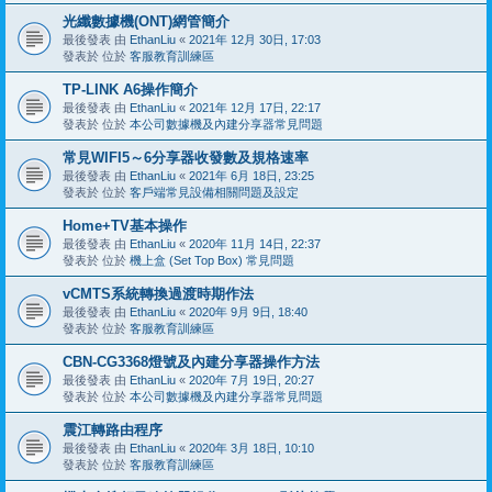
光纖數據機(ONT)網管簡介
最後發表 由
EthanLiu
«
2021年 12月 30日, 17:03
發表於 位於
客服教育訓練區
TP-LINK A6操作簡介
最後發表 由
EthanLiu
«
2021年 12月 17日, 22:17
發表於 位於
本公司數據機及內建分享器常見問題
常見WIFI5～6分享器收發數及規格速率
最後發表 由
EthanLiu
«
2021年 6月 18日, 23:25
發表於 位於
客戶端常見設備相關問題及設定
Home+TV基本操作
最後發表 由
EthanLiu
«
2020年 11月 14日, 22:37
發表於 位於
機上盒 (Set Top Box) 常見問題
vCMTS系統轉換過渡時期作法
最後發表 由
EthanLiu
«
2020年 9月 9日, 18:40
發表於 位於
客服教育訓練區
CBN-CG3368燈號及內建分享器操作方法
最後發表 由
EthanLiu
«
2020年 7月 19日, 20:27
發表於 位於
本公司數據機及內建分享器常見問題
震江轉路由程序
最後發表 由
EthanLiu
«
2020年 3月 18日, 10:10
發表於 位於
客服教育訓練區