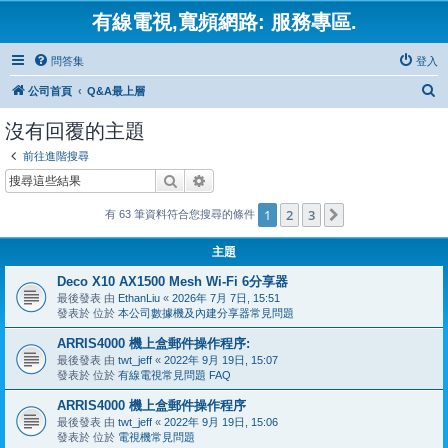
有線電視,寬頻網路: 服務專區.
問答集
登入
搜
公司首頁
Q&A最上層
尋
沒有回覆的主題
前往進階搜尋
搜尋
進階搜尋
1
2
3
下一頁
有 63 筆資料符合您搜尋的條件
主題
Deco X10 AX1500 Mesh Wi-Fi 6分享器
最後發表 由
EthanLiu
«
2026年 7月 7日, 15:51
發表於 位於
本公司數據機及內建分享器常見問題
ARRIS4000 機上盒郵件操作程序:
最後發表 由
twt_jeff
«
2022年 9月 19日, 15:07
發表於 位於
有線電視常見問題 FAQ
ARRIS4000 機上盒郵件操作程序
最後發表 由
twt_jeff
«
2022年 9月 19日, 15:06
發表於 位於
電視機常見問題