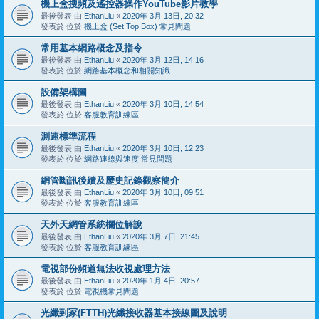
機上盒搜頻及遙控器操作YouTube影片教學
最後發表 由
EthanLiu
«
2020年 3月 13日, 20:32
發表於 位於
機上盒 (Set Top Box) 常見問題
常用基本網路概念及指令
最後發表 由
EthanLiu
«
2020年 3月 12日, 14:16
發表於 位於
網路基本概念和相關知識
設備架構圖
最後發表 由
EthanLiu
«
2020年 3月 10日, 14:54
發表於 位於
客服教育訓練區
測速標準流程
最後發表 由
EthanLiu
«
2020年 3月 10日, 12:23
發表於 位於
網路連線與速度 常見問題
網管斷訊後續及歷史記錄觀察簡介
最後發表 由
EthanLiu
«
2020年 3月 10日, 09:51
發表於 位於
客服教育訓練區
天外天網管系統欄位解說
最後發表 由
EthanLiu
«
2020年 3月 7日, 21:45
發表於 位於
客服教育訓練區
電視部份頻道無法收視處理方法
最後發表 由
EthanLiu
«
2020年 1月 4日, 20:57
發表於 位於
電視機常見問題
光纖到冢(FTTH)光纖接收器基本接線圖及說明