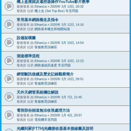
機上盒搜頻及遙控器操作YouTube影片教學
最後發表 由
EthanLiu
«
2020年 3月 13日, 20:32
發表於 位於
機上盒 (Set Top Box) 常見問題
常用基本網路概念及指令
最後發表 由
EthanLiu
«
2020年 3月 12日, 14:16
發表於 位於
網路基本概念和相關知識
設備架構圖
最後發表 由
EthanLiu
«
2020年 3月 10日, 14:54
發表於 位於
客服教育訓練區
測速標準流程
最後發表 由
EthanLiu
«
2020年 3月 10日, 12:23
發表於 位於
網路連線與速度 常見問題
網管斷訊後續及歷史記錄觀察簡介
最後發表 由
EthanLiu
«
2020年 3月 10日, 09:51
發表於 位於
客服教育訓練區
天外天網管系統欄位解說
最後發表 由
EthanLiu
«
2020年 3月 7日, 21:45
發表於 位於
客服教育訓練區
電視部份頻道無法收視處理方法
最後發表 由
EthanLiu
«
2020年 1月 4日, 20:57
發表於 位於
電視機常見問題
光纖到冢(FTTH)光纖接收器基本接線圖及說明