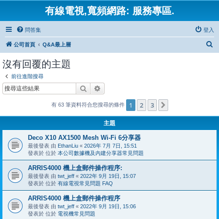
有線電視,寬頻網路: 服務專區.
問答集
登入
搜
公司首頁
Q&A最上層
尋
沒有回覆的主題
前往進階搜尋
搜尋
進階搜尋
1
2
3
下一頁
有 63 筆資料符合您搜尋的條件
主題
Deco X10 AX1500 Mesh Wi-Fi 6分享器
最後發表 由
EthanLiu
«
2026年 7月 7日, 15:51
發表於 位於
本公司數據機及內建分享器常見問題
ARRIS4000 機上盒郵件操作程序:
最後發表 由
twt_jeff
«
2022年 9月 19日, 15:07
發表於 位於
有線電視常見問題 FAQ
ARRIS4000 機上盒郵件操作程序
最後發表 由
twt_jeff
«
2022年 9月 19日, 15:06
發表於 位於
電視機常見問題