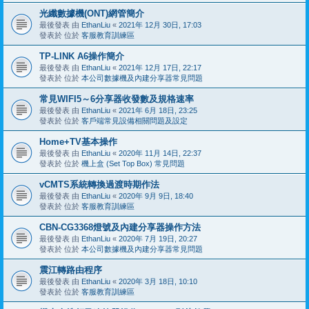
光纖數據機(ONT)網管簡介
最後發表 由
EthanLiu
«
2021年 12月 30日, 17:03
發表於 位於
客服教育訓練區
TP-LINK A6操作簡介
最後發表 由
EthanLiu
«
2021年 12月 17日, 22:17
發表於 位於
本公司數據機及內建分享器常見問題
常見WIFI5～6分享器收發數及規格速率
最後發表 由
EthanLiu
«
2021年 6月 18日, 23:25
發表於 位於
客戶端常見設備相關問題及設定
Home+TV基本操作
最後發表 由
EthanLiu
«
2020年 11月 14日, 22:37
發表於 位於
機上盒 (Set Top Box) 常見問題
vCMTS系統轉換過渡時期作法
最後發表 由
EthanLiu
«
2020年 9月 9日, 18:40
發表於 位於
客服教育訓練區
CBN-CG3368燈號及內建分享器操作方法
最後發表 由
EthanLiu
«
2020年 7月 19日, 20:27
發表於 位於
本公司數據機及內建分享器常見問題
震江轉路由程序
最後發表 由
EthanLiu
«
2020年 3月 18日, 10:10
發表於 位於
客服教育訓練區