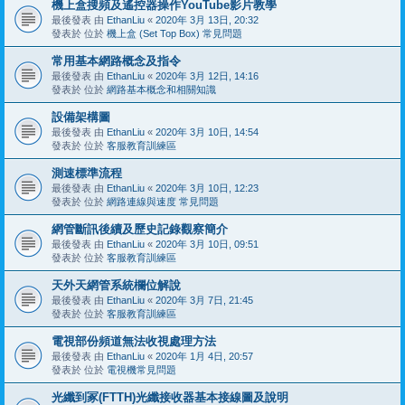
機上盒搜頻及遙控器操作YouTube影片教學
最後發表 由
EthanLiu
«
2020年 3月 13日, 20:32
發表於 位於
機上盒 (Set Top Box) 常見問題
常用基本網路概念及指令
最後發表 由
EthanLiu
«
2020年 3月 12日, 14:16
發表於 位於
網路基本概念和相關知識
設備架構圖
最後發表 由
EthanLiu
«
2020年 3月 10日, 14:54
發表於 位於
客服教育訓練區
測速標準流程
最後發表 由
EthanLiu
«
2020年 3月 10日, 12:23
發表於 位於
網路連線與速度 常見問題
網管斷訊後續及歷史記錄觀察簡介
最後發表 由
EthanLiu
«
2020年 3月 10日, 09:51
發表於 位於
客服教育訓練區
天外天網管系統欄位解說
最後發表 由
EthanLiu
«
2020年 3月 7日, 21:45
發表於 位於
客服教育訓練區
電視部份頻道無法收視處理方法
最後發表 由
EthanLiu
«
2020年 1月 4日, 20:57
發表於 位於
電視機常見問題
光纖到冢(FTTH)光纖接收器基本接線圖及說明