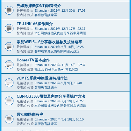
光纖數據機(ONT)網管簡介
最後發表 由
EthanLiu
«
2021年 12月 30日, 17:03
發表於 位於
客服教育訓練區
TP-LINK A6操作簡介
最後發表 由
EthanLiu
«
2021年 12月 17日, 22:17
發表於 位於
本公司數據機及內建分享器常見問題
常見WIFI5～6分享器收發數及規格速率
最後發表 由
EthanLiu
«
2021年 6月 18日, 23:25
發表於 位於
客戶端常見設備相關問題及設定
Home+TV基本操作
最後發表 由
EthanLiu
«
2020年 11月 14日, 22:37
發表於 位於
機上盒 (Set Top Box) 常見問題
vCMTS系統轉換過渡時期作法
最後發表 由
EthanLiu
«
2020年 9月 9日, 18:40
發表於 位於
客服教育訓練區
CBN-CG3368燈號及內建分享器操作方法
最後發表 由
EthanLiu
«
2020年 7月 19日, 20:27
發表於 位於
本公司數據機及內建分享器常見問題
震江轉路由程序
最後發表 由
EthanLiu
«
2020年 3月 18日, 10:10
發表於 位於
客服教育訓練區