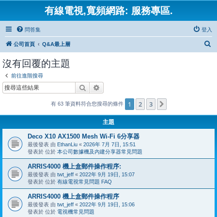
有線電視,寬頻網路: 服務專區.
問答集
登入
搜
公司首頁
Q&A最上層
尋
沒有回覆的主題
前往進階搜尋
搜尋
進階搜尋
1
2
3
下一頁
有 63 筆資料符合您搜尋的條件
主題
Deco X10 AX1500 Mesh Wi-Fi 6分享器
最後發表 由
EthanLiu
«
2026年 7月 7日, 15:51
發表於 位於
本公司數據機及內建分享器常見問題
ARRIS4000 機上盒郵件操作程序:
最後發表 由
twt_jeff
«
2022年 9月 19日, 15:07
發表於 位於
有線電視常見問題 FAQ
ARRIS4000 機上盒郵件操作程序
最後發表 由
twt_jeff
«
2022年 9月 19日, 15:06
發表於 位於
電視機常見問題