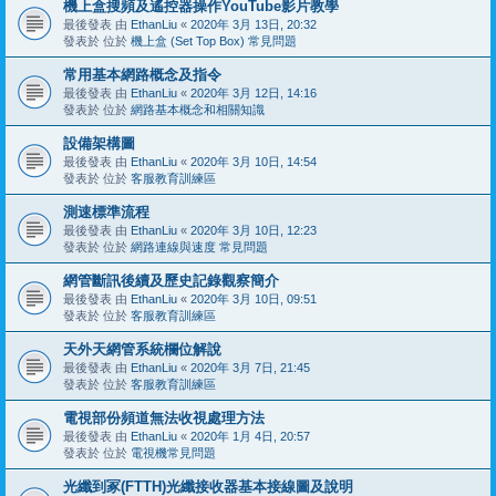
機上盒搜頻及遙控器操作YouTube影片教學
最後發表 由
EthanLiu
«
2020年 3月 13日, 20:32
發表於 位於
機上盒 (Set Top Box) 常見問題
常用基本網路概念及指令
最後發表 由
EthanLiu
«
2020年 3月 12日, 14:16
發表於 位於
網路基本概念和相關知識
設備架構圖
最後發表 由
EthanLiu
«
2020年 3月 10日, 14:54
發表於 位於
客服教育訓練區
測速標準流程
最後發表 由
EthanLiu
«
2020年 3月 10日, 12:23
發表於 位於
網路連線與速度 常見問題
網管斷訊後續及歷史記錄觀察簡介
最後發表 由
EthanLiu
«
2020年 3月 10日, 09:51
發表於 位於
客服教育訓練區
天外天網管系統欄位解說
最後發表 由
EthanLiu
«
2020年 3月 7日, 21:45
發表於 位於
客服教育訓練區
電視部份頻道無法收視處理方法
最後發表 由
EthanLiu
«
2020年 1月 4日, 20:57
發表於 位於
電視機常見問題
光纖到冢(FTTH)光纖接收器基本接線圖及說明