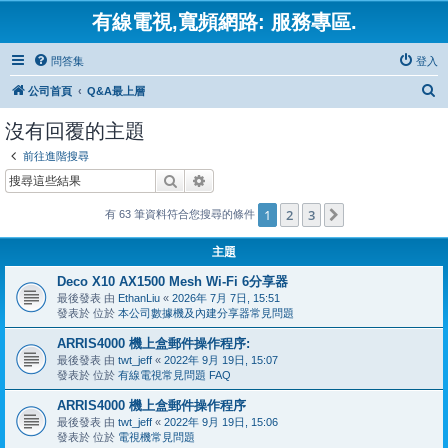
有線電視,寬頻網路: 服務專區.
問答集
登入
搜
公司首頁
Q&A最上層
尋
沒有回覆的主題
前往進階搜尋
搜尋
進階搜尋
1
2
3
下一頁
有 63 筆資料符合您搜尋的條件
主題
Deco X10 AX1500 Mesh Wi-Fi 6分享器
最後發表 由
EthanLiu
«
2026年 7月 7日, 15:51
發表於 位於
本公司數據機及內建分享器常見問題
ARRIS4000 機上盒郵件操作程序:
最後發表 由
twt_jeff
«
2022年 9月 19日, 15:07
發表於 位於
有線電視常見問題 FAQ
ARRIS4000 機上盒郵件操作程序
最後發表 由
twt_jeff
«
2022年 9月 19日, 15:06
發表於 位於
電視機常見問題