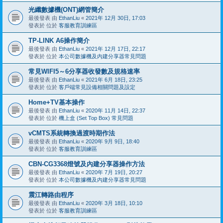
光纖數據機(ONT)網管簡介
最後發表 由
EthanLiu
«
2021年 12月 30日, 17:03
發表於 位於
客服教育訓練區
TP-LINK A6操作簡介
最後發表 由
EthanLiu
«
2021年 12月 17日, 22:17
發表於 位於
本公司數據機及內建分享器常見問題
常見WIFI5～6分享器收發數及規格速率
最後發表 由
EthanLiu
«
2021年 6月 18日, 23:25
發表於 位於
客戶端常見設備相關問題及設定
Home+TV基本操作
最後發表 由
EthanLiu
«
2020年 11月 14日, 22:37
發表於 位於
機上盒 (Set Top Box) 常見問題
vCMTS系統轉換過渡時期作法
最後發表 由
EthanLiu
«
2020年 9月 9日, 18:40
發表於 位於
客服教育訓練區
CBN-CG3368燈號及內建分享器操作方法
最後發表 由
EthanLiu
«
2020年 7月 19日, 20:27
發表於 位於
本公司數據機及內建分享器常見問題
震江轉路由程序
最後發表 由
EthanLiu
«
2020年 3月 18日, 10:10
發表於 位於
客服教育訓練區