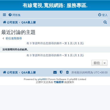
有線電視,寬頻網路: 服務專區.
問答集
登入
搜
公司首頁
Q&A最上層
尋
最近討論的主題
前往進階搜尋
有 0 筆資料符合您搜尋的條件 • 第
1
頁 (共
1
頁)
沒有搜尋到符合的結果。
有 0 筆資料符合您搜尋的條件 • 第
1
頁 (共
1
頁)
前往
公司首頁
Q&A最上層
所有顯示的時間為
UTC+08:00
Powered by
phpBB
® Forum Software © phpBB Limited
正體中文語系由
竹貓星球
維護製作